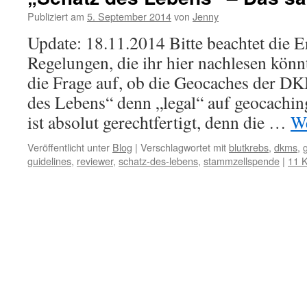
Publiziert am
5. September 2014
von
Jenny
Update: 18.11.2014 Bitte beachtet die 
Regelungen, die ihr hier nachlesen kö
die Frage auf, ob die Geocaches der D
des Lebens“ denn „legal“ auf geocachin
ist absolut gerechtfertigt, denn die …
We
Veröffentlicht unter
Blog
|
Verschlagwortet mit
blutkrebs
,
dkms
,
guidelines
,
reviewer
,
schatz-des-lebens
,
stammzellspende
|
11 