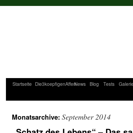
Startseite
Die3koepfigenAffen
News
Blog
Tests
Galeri
September 2014
Monatsarchive:
„Schatz des Lebens“ – Das s