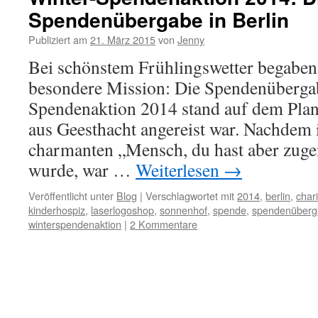
Spendenübergabe in Berlin
Publiziert am
21. März 2015
von
Jenny
Bei schönstem Frühlingswetter begaben 
besondere Mission: Die Spendenüberga
Spendenaktion 2014 stand auf dem Plan
aus Geesthacht angereist war. Nachdem 
charmanten „Mensch, du hast aber zu
wurde, war …
Weiterlesen
→
Veröffentlicht unter
Blog
|
Verschlagwortet mit
2014
,
berlin
,
chari
kinderhospiz
,
laserlogoshop
,
sonnenhof
,
spende
,
spendenüberg
winterspendenaktion
|
2 Kommentare