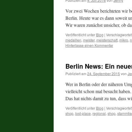
Publiziert am
9. Juli 2016
von
Jenny
Vor zwei Wochen berichteten wir be
Berlin. Heute war es dann soweit u
Wir waren zunächst unsicher, ob d
Veröffentlicht unter
Blog
|
Verschlagwortet
medaillen
,
meister
,
meisterschaft
,
mikro
,
n
Hinterlasse einen Kommentar
Berlin News: Ein neu
Publiziert am
24. September 2015
von
Je
Wer in Berlin oder der näheren U
vielleicht schon mal besucht haben.
Das hat nichts damit zu tun, dass 
Veröffentlicht unter
Blog
|
Verschlagwortet
shop
,
lost-place
,
regional
,
shop
,
stammtis