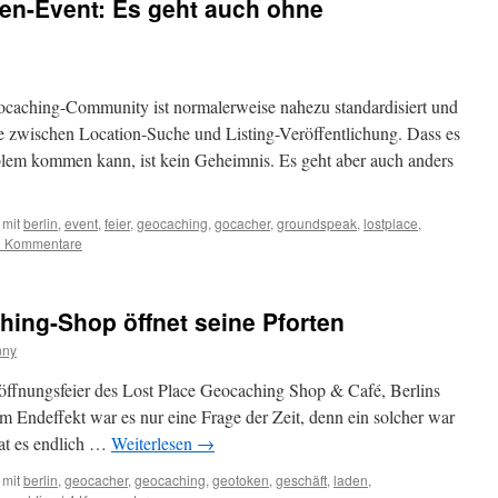
en-Event: Es geht auch ohne
ocaching-Community ist normalerweise nahezu standardisiert und
e zwischen Location-Suche und Listing-Veröffentlichung. Dass es
blem kommen kann, ist kein Geheimnis. Es geht aber auch anders
 mit
berlin
,
event
,
feier
,
geocaching
,
gocacher
,
groundspeak
,
lostplace
,
2 Kommentare
ching-Shop öffnet seine Pforten
nny
öffnungsfeier des Lost Place Geocaching Shop & Café, Berlins
 Endeffekt war es nur eine Frage der Zeit, denn ein solcher war
hat es endlich …
Weiterlesen
→
 mit
berlin
,
geocacher
,
geocaching
,
geotoken
,
geschäft
,
laden
,