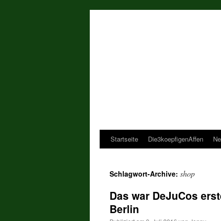
Startseite
Die3koepfigenAffen
Ne
shop
Schlagwort-Archive:
Das war DeJuCos erste
Berlin