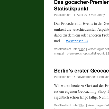
Das gocacher-Premier
Statistikpunkt
Publiziert am
11. April 2015
von
Jenny
Das Procedere für Events in der Ge
umfasst die verschiedensten Aspekt
dabei zu dem ein oder anderen Pro
und …
Weiterlesen
→
Veröffentlicht unter
Blog
|
Verschlagwortet
magazin
,
premiere
,
shop
,
statistikpunkt
|
Berlin’s erster Geoca
Publiziert am
16. November 2014
von
Je
Wir waren heute zu Gast auf der Er
erstem eigenen Geocaching-Shop. Im
eigentlich schon lange fällig. Nun 
Veröffentlicht unter
Blog
|
Verschlagwortet