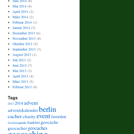
Juni 2014
(8)
Mai 2014
(4)
April 2014
(2)
März 2014
(2)
Februar 2014
(1)
Januar 2014
(3)
Dezember 2013
(6)
November 2013
(8)
Oktober 2013
(5)
September 2013
(3)
August 2013
(1)
Juli 2013
(2)
Juni 2013
(7)
Mai 2013
(3)
April 2013
(4)
März 2013
(5)
Februar 2013
(6)
Tags
advent
2014
2013
berlin
adventskalender
event
cacher
charity
favoriten
geocache
frankfurt
favoritenpunkt
geocaches
geocacher
geocaching