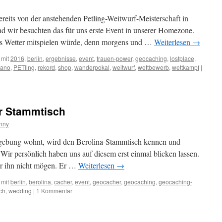
reits von der anstehenden Petling-Weitwurf-Meisterschaft in
nd wir besuchten das für uns erste Event in unserer Homezone.
as Wetter mitspielen würde, denn morgens und …
Weiterlesen
→
 mit
2016
,
berlin
,
ergebnisse
,
event
,
frauen-power
,
geocaching
,
lostplace
,
ano
,
PETling
,
rekord
,
shop
,
wanderpokal
,
weitwurf
,
wettbewerb
,
wettkampf
|
er Stammtisch
nny
mgebung wohnt, wird den Berolina-Stammtisch kennen und
 Wir persönlich haben uns auf diesem erst einmal blicken lassen.
wir ihn nicht mögen. Er …
Weiterlesen
→
 mit
berlin
,
berolina
,
cacher
,
event
,
geocacher
,
geocaching
,
geocaching-
ch
,
wedding
|
1 Kommentar