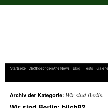
Startseite
Die3koepfigenAffen
News
Blog
Tests
Galeri
Wir sind Berlin
Archiv der Kategorie:
Wir sind Berlin: bilch82