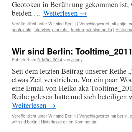
Geotoken in Berührung gekommen ist, w
beiden …
Weiterlesen
→
Veröffentlicht unter
Wir sind Berlin
|
Verschlagwortet mit
antje
,
b
geofux.bln
,
interview
,
marzahn
,
torsten
,
wir sind berlin
|
Hinterla
Wir sind Berlin: Tooltime_201
Publiziert am
9. März 2014
von
Jenny
Seit dem letzten Beitrag unserer Reihe „
etwas Zeit verstrichen. Vor ein paar Wo
eine Email von Heiko aka Tooltime_201
Reihe gelesen hatte und sich beteiligen 
Weiterlesen
→
Veröffentlicht unter
Wir sind Berlin
|
Verschlagwortet mit
berlin
,
wir sind berlin
|
Hinterlasse einen Kommentar