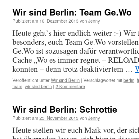
Wir sind Berlin: Team Ge.Wo
Publiziert am
16. Dezember 2013
von
Jenny
Heute geht’s hier endlich weiter :-) Wir
besonders, euch Team Ge.Wo vorstellen
Ge.Wo ist sozusagen dafür verantwortli
Cache „Wo es immer regnet – RELOADE
konnten – denn trotz deaktiviertem …
W
Veröffentlicht unter
Wir sind Berlin
|
Verschlagwortet mit
berlin
,
f
team
,
wir sind berlin
|
2 Kommentare
Wir sind Berlin: Schrottie
Publiziert am
25. November 2013
von
Jenny
Heute stellen wir euch Maik vor, der si
hat überreden lassen, sich hier in diese