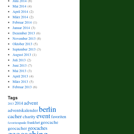
Juni 2014
(8)
Mai 2014
(4)
April 2014
(2)
März 2014
(2)
Februar 2014
(1)
Januar 2014
(3)
Dezember 2013
(6)
November 2013
(8)
Oktober 2013
(5)
September 2013
(3)
August 2013
(1)
Juli 2013
(2)
Juni 2013
(7)
Mai 2013
(3)
April 2013
(4)
März 2013
(5)
Februar 2013
(6)
Tags
advent
2014
2013
berlin
adventskalender
event
cacher
charity
favoriten
geocache
frankfurt
favoritenpunkt
geocaches
geocacher
geocaching