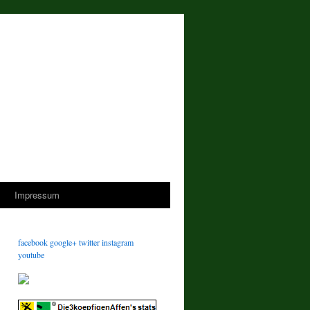
s
Impressum
facebook
google+
twitter
instagram
youtube