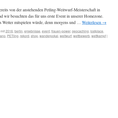
reits von der anstehenden Petling-Weitwurf-Meisterschaft in
nd wir besuchten das für uns erste Event in unserer Homezone.
as Wetter mitspielen würde, denn morgens und …
Weiterlesen
→
 mit
2016
,
berlin
,
ergebnisse
,
event
,
frauen-power
,
geocaching
,
lostplace
,
ano
,
PETling
,
rekord
,
shop
,
wanderpokal
,
weitwurf
,
wettbewerb
,
wettkampf
|