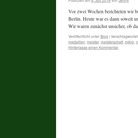
Publiziert am
9. Juli 2016
von
Jenny
Vor zwei Wochen berichteten wir be
Berlin. Heute war es dann soweit u
Wir waren zunächst unsicher, ob d
Veröffentlicht unter
Blog
|
Verschlagwortet
medaillen
,
meister
,
meisterschaft
,
mikro
,
n
Hinterlasse einen Kommentar