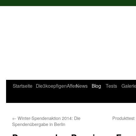
Startseite
Die3koepfigenAffen
News
Blog
Tests
Galeri
←
Winter-Spendenaktion 2014: Die
Produkttest
Spendenübergabe in Berlin