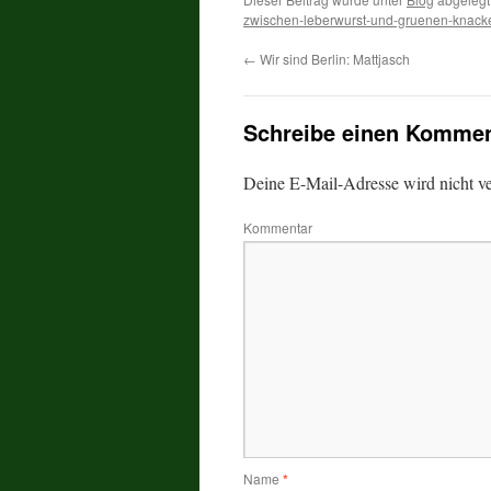
zwischen-leberwurst-und-gruenen-knack
←
Wir sind Berlin: Mattjasch
Schreibe einen Kommen
Deine E-Mail-Adresse wird nicht ver
Kommentar
Name
*