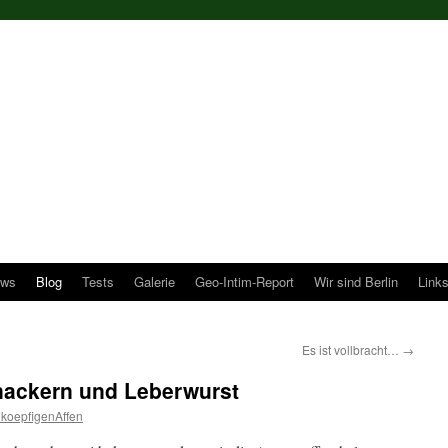
ws
Blog
Tests
Galerie
Geo-Intim-Report
Wir sind Berlin
Link
Es ist vollbracht…
→
nackern und Leberwurst
koepfigenAffen