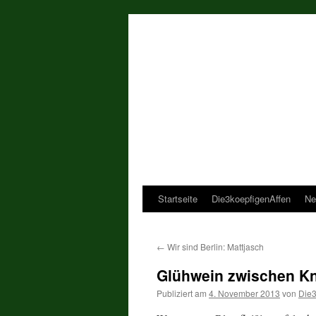
Startseite
Die3koepfigenAffen
Ne
←
Wir sind Berlin: Mattjasch
Glühwein zwischen K
Publiziert am
4. November 2013
von
Die3