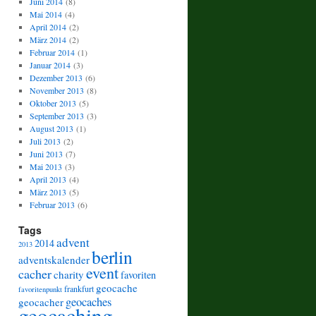
Juni 2014
(8)
Mai 2014
(4)
April 2014
(2)
März 2014
(2)
Februar 2014
(1)
Januar 2014
(3)
Dezember 2013
(6)
November 2013
(8)
Oktober 2013
(5)
September 2013
(3)
August 2013
(1)
Juli 2013
(2)
Juni 2013
(7)
Mai 2013
(3)
April 2013
(4)
März 2013
(5)
Februar 2013
(6)
Tags
advent
2014
2013
berlin
adventskalender
event
cacher
charity
favoriten
geocache
frankfurt
favoritenpunkt
geocaches
geocacher
geocaching