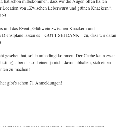
hat, hat schon mitbekommen, dass wir die Augen offen halten
 der Location von „Zwischen Leberwurst und grünen Knackern“.
 :-)
os und das Event „Glühwein zwischen Knackern und
e Dienstpläne lassen es – GOTT SEI DANK – zu, dass wir daran
)
cht gesehen hat, sollte unbedingt kommen. Der Cache kann zwar
Listing), aber das soll einen ja nicht davon abhalten, sich einen
nnten zu machen!
isher gibt’s schon 71 Anmeldungen!
 und mit
berlin
,
dezember
,
event
,
fabrik
,
glühwein
,
lichtenberg
,
wurst
,