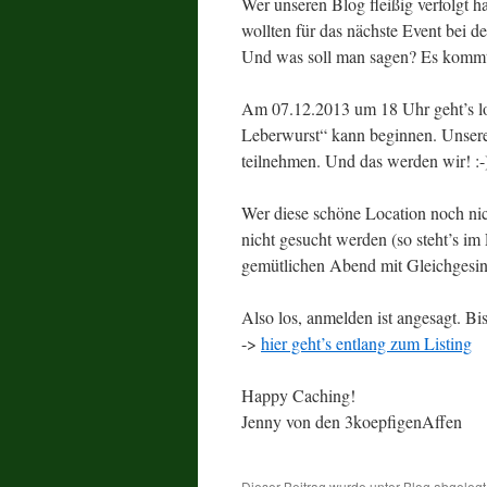
Wer unseren Blog fleißig verfolgt 
wollten für das nächste Event bei
Und was soll man sagen? Es kommt
Am 07.12.2013 um 18 Uhr geht’s l
Leberwurst“ kann beginnen. Unser
teilnehmen. Und das werden wir! :-
Wer diese schöne Location noch ni
nicht gesucht werden (so steht’s im 
gemütlichen Abend mit Gleichgesi
Also los, anmelden ist angesagt. B
->
hier geht’s entlang zum Listing
Happy Caching!
Jenny von den 3koepfigenAffen
Dieser Beitrag wurde unter
Blog
abgelegt