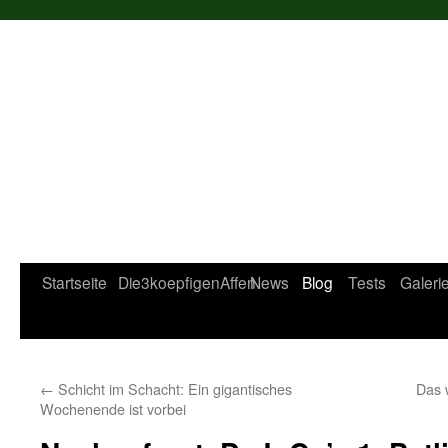
Startseite
Die3koepfigenAffen
News
Blog
Tests
Galeri
←
Schicht im Schacht: Ein gigantisches
Das 
Wochenende ist vorbei