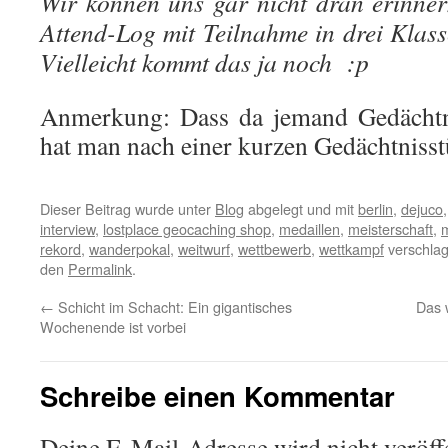
Wir können uns gar nicht dran erinner
Attend-Log mit Teilnahme in drei Klass
Vielleicht kommt das ja noch :p
Anmerkung: Dass da jemand Gedächtni
hat man nach einer kurzen Gedächtnisstü
Dieser Beitrag wurde unter
Blog
abgelegt und mit
berlin
,
dejuco
interview
,
lostplace geocaching shop
,
medaillen
,
meisterschaft
,
m
rekord
,
wanderpokal
,
weitwurf
,
wettbewerb
,
wettkampf
verschlag
den
Permalink
.
←
Schicht im Schacht: Ein gigantisches
Das 
Wochenende ist vorbei
Schreibe einen Kommentar
Deine E-Mail-Adresse wird nicht veröffe