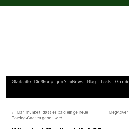
Startseite
Die3koepfigenAffen
News
Blog
Tests
Galeri
←
Man munkelt, dass es bald einige neue
MegAdvent 
Rotolog-Caches geben wird….