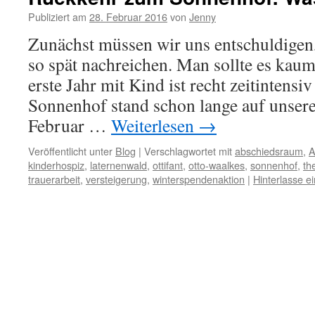
Publiziert am
28. Februar 2016
von
Jenny
Zunächst müssen wir uns entschuldigen,
so spät nachreichen. Man sollte es kaum
erste Jahr mit Kind ist recht zeitintens
Sonnenhof stand schon lange auf unser
Februar …
Weiterlesen
→
Veröffentlicht unter
Blog
|
Verschlagwortet mit
abschiedsraum
,
kinderhospiz
,
laternenwald
,
ottifant
,
otto-waalkes
,
sonnenhof
,
th
trauerarbeit
,
versteigerung
,
winterspendenaktion
|
Hinterlasse 