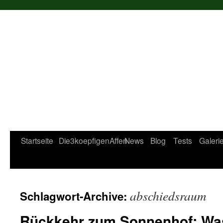
Startseite
Die3koepfigenAffen
News
Blog
Tests
Galeri
abschiedsraum
Schlagwort-Archive:
Rückkehr zum Sonnenhof: Was