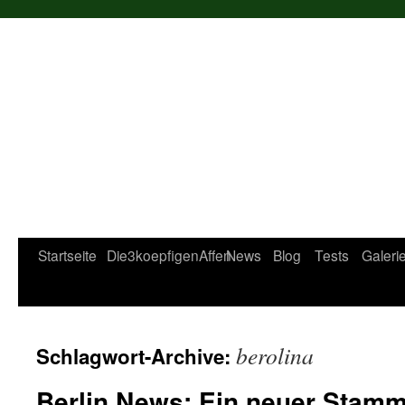
Startseite
Die3koepfigenAffen
News
Blog
Tests
Galeri
berolina
Schlagwort-Archive:
Berlin News: Ein neuer Stamm