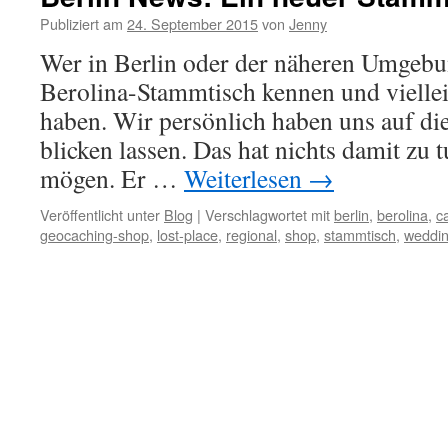
Publiziert am
24. September 2015
von
Jenny
Wer in Berlin oder der näheren Umgebu
Berolina-Stammtisch kennen und vielle
haben. Wir persönlich haben uns auf di
blicken lassen. Das hat nichts damit zu t
mögen. Er …
Weiterlesen
→
Veröffentlicht unter
Blog
|
Verschlagwortet mit
berlin
,
berolina
,
c
geocaching-shop
,
lost-place
,
regional
,
shop
,
stammtisch
,
weddi