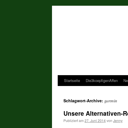
Startseite
Die3koepfigenAffen
Ne
garmin
Schlagwort-Archive:
Unsere Alternativen-R
Publiziert am
27. Juni 2014
von
Jenny