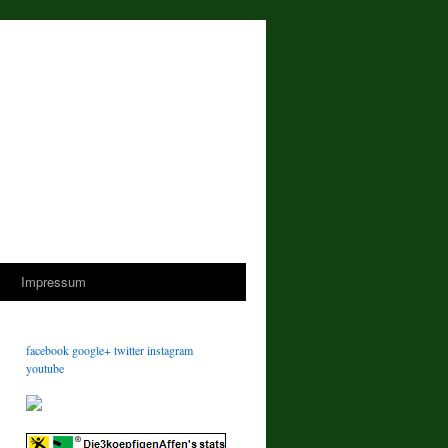
s
Impressum
facebook
google+
twitter
instagram
youtube