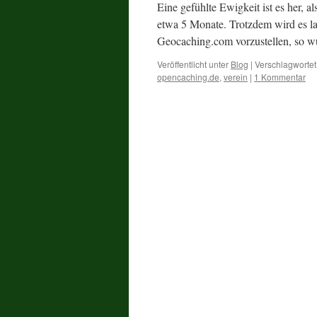
Eine gefühlte Ewigkeit ist es her, a
etwa 5 Monate. Trotzdem wird es la
Geocaching.com vorzustellen, so w
Veröffentlicht unter
Blog
|
Verschlagwortet
opencaching.de
,
verein
|
1 Kommentar