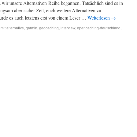
ls wir unsere Alternativen-Reihe begannen. Tatsächlich sind es in
ngsam aber sicher Zeit, euch weitere Alternativen zu
urde es auch letztens erst von einem Leser …
Weiterlesen
→
 mit
alternative
,
garmin
,
geocaching
,
interview
,
opencaching-deutschland
,