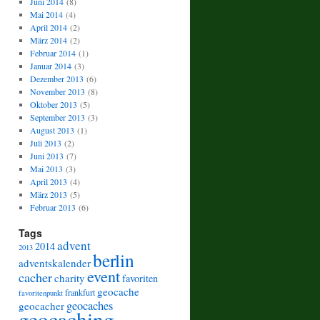
Juni 2014
(8)
Mai 2014
(4)
April 2014
(2)
März 2014
(2)
Februar 2014
(1)
Januar 2014
(3)
Dezember 2013
(6)
November 2013
(8)
Oktober 2013
(5)
September 2013
(3)
August 2013
(1)
Juli 2013
(2)
Juni 2013
(7)
Mai 2013
(3)
April 2013
(4)
März 2013
(5)
Februar 2013
(6)
Tags
advent
2014
2013
berlin
adventskalender
event
cacher
charity
favoriten
geocache
frankfurt
favoritenpunkt
geocaches
geocacher
geocaching