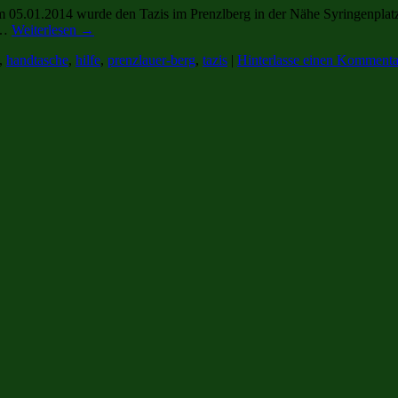
m 05.01.2014 wurde den Tazis im Prenzlberg in der Nähe Syringenplatz
 …
Weiterlesen
→
,
handtasche
,
hilfe
,
prenzlauer-berg
,
tazis
|
Hinterlasse einen Kommenta