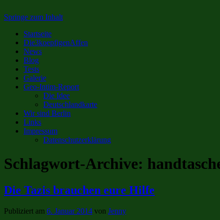
Springe zum Inhalt
Startseite
Die3koepfigenAffen
News
Blog
Tests
Galerie
Geo-Intim-Report
Die Idee
Deutschlandkarte
Wir sind Berlin
Links
Impressum
Datenschutzerklärung
Schlagwort-Archive:
handtasch
Die Tazis brauchen eure Hilfe
Publiziert am
6. Januar 2014
von
Jenny