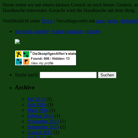
Heute treten wir mit einem kleinen Gesuch an euch heran: Gestern, a
Handtasche entwendet. Gesucht wird die Handtasche mit dem übrig
Veröffentlicht unter
News
|
Verschlagwortet mit
auto
,
berlin
,
diebstahl
facebook
google+
twitter
instagram
youtube
Suche nach:
Archive
Juli 2016
(1)
Juni 2016
(3)
März 2016
(1)
Februar 2016
(1)
November 2015
(1)
September 2015
(2)
August 2015
(1)
Juli 2015
(1)