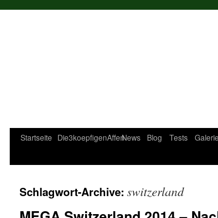
Startseite
Die3koepfigenAffen
News
Blog
Tests
Galeri
switzerland
Schlagwort-Archive:
MEGA Switzerland 2014 – Nac