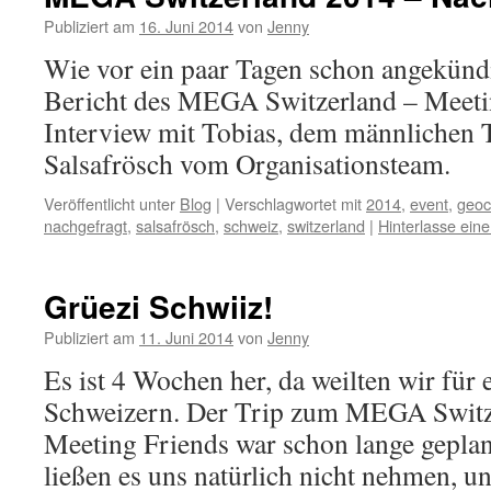
Publiziert am
16. Juni 2014
von
Jenny
Wie vor ein paar Tagen schon angekündi
Bericht des MEGA Switzerland – Meeti
Interview mit Tobias, dem männlichen 
Salsafrösch vom Organisationsteam.
Veröffentlicht unter
Blog
|
Verschlagwortet mit
2014
,
event
,
geoc
nachgefragt
,
salsafrösch
,
schweiz
,
switzerland
|
Hinterlasse ei
Grüezi Schwiiz!
Publiziert am
11. Juni 2014
von
Jenny
Es ist 4 Wochen her, da weilten wir für 
Schweizern. Der Trip zum MEGA Switz
Meeting Friends war schon lange gepla
ließen es uns natürlich nicht nehmen, 