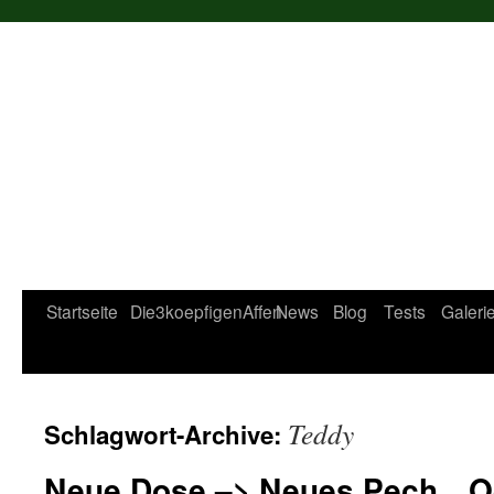
Startseite
Die3koepfigenAffen
News
Blog
Tests
Galeri
Teddy
Schlagwort-Archive:
Neue Dose –> Neues Pech…Od