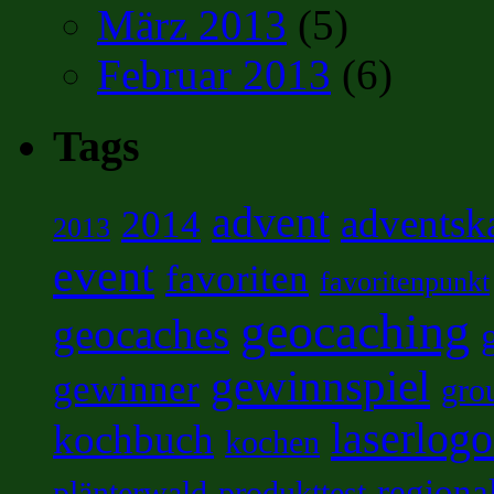
März 2013
(5)
Februar 2013
(6)
Tags
advent
adventsk
2014
2013
event
favoriten
favoritenpunkt
geocaching
geocaches
gewinnspiel
gewinner
gro
laserlog
kochbuch
kochen
regiona
plänterwald
produkttest