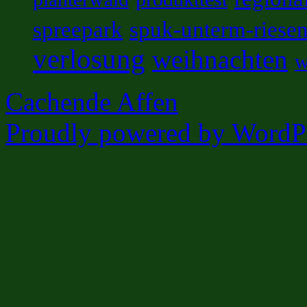
spreepark
spuk-unterm-riese
verlosung
weihnachten
w
Cachende Affen
Proudly powered by WordPr