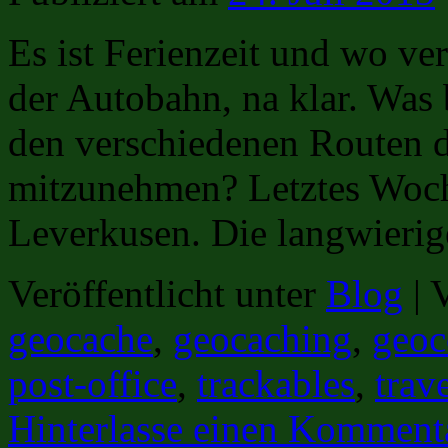
Es ist Ferienzeit und wo ve
der Autobahn, na klar. Was b
den verschiedenen Routen 
mitzunehmen? Letztes Woch
Leverkusen. Die langwier
Veröffentlicht unter
Blog
|
V
geocache
,
geocaching
,
geoc
post-office
,
trackables
,
trav
Hinterlasse einen Komment