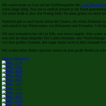
Wir waren heute zu Gast auf der Eröffnungsfeier des
Lost Place Geo
schon lange fällig. Nun hat es endlich jemand in die Hand genommen
Ab sofort heißt es also: Ein Petling fehlt? Na dann gehen wir doch b
Natürlich gab es auch heute schon die Chance, die ersten Einkäufe z
und natürlich das Wiedersehen von Bekannten und Freunden. Und das 
Wir sind normalerweise viel zu früh, was sowas angeht. Also waren wi
was sich im Shop abspielte: Der Laden brummte, eine Warteschlange 
von dem großen Ansturm, den sogar Janine nicht in dem Ausmaß erwarte
Wir wollen lieber Bilder sprechen lassen als jetzt große Reden zu s
[Show slideshow]