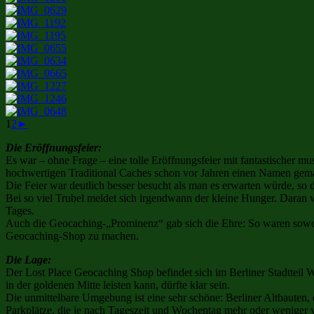
1
2
►
Die Eröffnungsfeier:
Es war – ohne Frage – eine tolle Eröffnungsfeier mit fantastischer m
hochwertigen Traditional Caches schon vor Jahren einen Namen gemac
Die Feier war deutlich besser besucht als man es erwarten würde, so d
Bei so viel Trubel meldet sich irgendwann der kleine Hunger. Daran
Tages.
Auch die Geocaching-„Prominenz“ gab sich die Ehre: So waren sow
Geocaching-Shop zu machen.
Die Lage:
Der Lost Place Geocaching Shop befindet sich im Berliner Stadtteil 
in der goldenen Mitte leisten kann, dürfte klar sein.
Die unmittelbare Umgebung ist eine sehr schöne: Berliner Altbauten,
Parkplätze, die je nach Tageszeit und Wochentag mehr oder weniger 