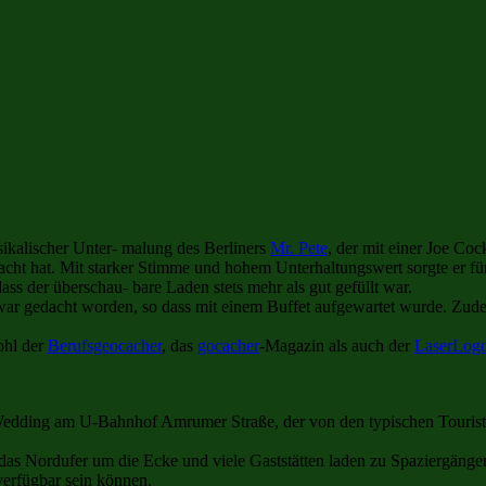
usikalischer Unter- malung des Berliners
Mr. Pete
, der mit einer Joe Coc
ht hat. Mit starker Stimme und hohem Unterhaltungswert sorgte er fü
ass der überschau- bare Laden stets mehr als gut gefüllt war.
 war gedacht worden, so dass mit einem Buffet aufgewartet wurde. Zud
ohl der
Berufsgeocacher
, das
gocacher
-Magazin als auch der
LaserLog
Wedding am U-Bahnhof Amrumer Straße, der von den typischen Touristen
 das Nordufer um die Ecke und viele Gaststätten laden zu Spaziergängen
verfügbar sein können.