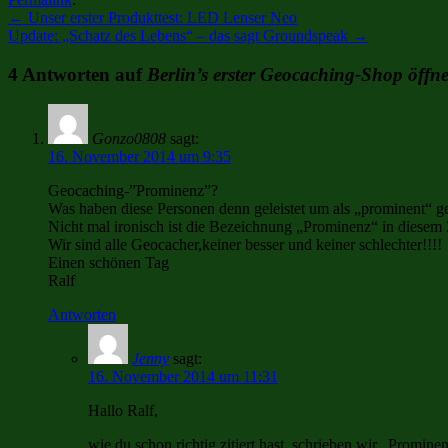
←
Unser erster Produkttest: LED Lenser Neo
Update: „Schatz des Lebens“ – das sagt Groundspeak
→
4 Antworten auf
Berlin’s erster Geocaching-Shop öffne
Gonzo0808
sagt:
16. November 2014 um 9:35
Geocaching-”Prominenz”?
Was haben diese Personen denn geleistet um als „prominent“ ge
Nicht mal ironisch ist die Bezeichnung „Prominenz“ in diese
Wir sind alle Geocacher,keiner besser und keiner schlechter!!!!
Einen schönen Tag
Ralf
Antworten
Jenny
sagt:
16. November 2014 um 11:31
Hallo Ralf,
wie du schon richtig zitiert hast, schrieben wir „Promine