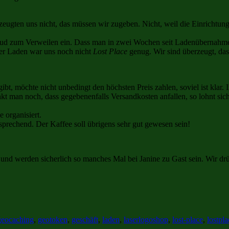
zeugten uns nicht, das müssen wir zugeben. Nicht, weil die Einrichtu
ud zum Verweilen ein. Dass man in zwei Wochen seit Ladenübernahme so 
der Laden war uns noch nicht
Lost Place
genug. Wir sind überzeugt, das
bt, möchte nicht unbedingt den höchsten Preis zahlen, soviel ist klar. I
nkt man noch, dass gegebenenfalls Versandkosten anfallen, so lohnt si
 organisiert.
sprechend. Der Kaffee soll übrigens sehr gut gewesen sein!
 und werden sicherlich so manches Mal bei Janine zu Gast sein. Wir d
geocaching
,
geotoken
,
geschäft
,
laden
,
laserlogoshop
,
lost-place
,
lostpla