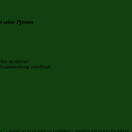
t seine Pforten
lten zu dürfen?
m Zusammenhang zutreffend!
nz“ – genau so ist es auch zu verstehen – nämlich mit einem Zwinkern ;-