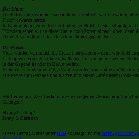
Der Shop:
Die Fotos, die zuvor auf Facebook veröffentlicht worden waren, über
Place“ erwartet hatten.
In Natura hingegen wirkte der Laden gemütlich, in sich stimmig und l
Trotzdem sehen wir an dieser Stelle noch Potential nach oben, denn 
Hand, dass in dieser Hinsicht schon einiges geplant ist.
Die Preise:
Viele werden vermutlich die Preise interessieren – denn wer Geld ausgi
Ladenpreise von den online erhältlichen Preisen unterscheiden. Bede
in der Gegend ist oder in Berlin wohnt.
Fehlende oder nicht vorrätige Waren werden von Janine auf Nachfrage
Die Preise für Getränke und Kaffee sind einem Café dieser Größe ent
Wir freuen uns, dass Berlin nun seinen eigenen Geocaching-Shop hat
Gelingen!
Happy Caching!
Jenny & Christian
Dieser Beitrag wurde unter
Blog
abgelegt und mit
berlin
,
geocacher
,
Permalink
.