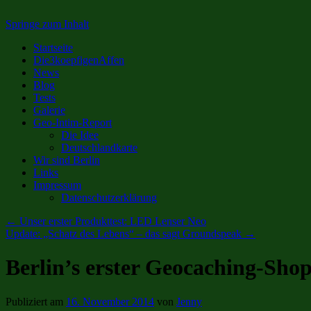
Springe zum Inhalt
Startseite
Die3koepfigenAffen
News
Blog
Tests
Galerie
Geo-Intim-Report
Die Idee
Deutschlandkarte
Wir sind Berlin
Links
Impressum
Datenschutzerklärung
←
Unser erster Produkttest: LED Lenser Neo
Update: „Schatz des Lebens“ – das sagt Groundspeak
→
Berlin’s erster Geocaching-Shop
Publiziert am
16. November 2014
von
Jenny