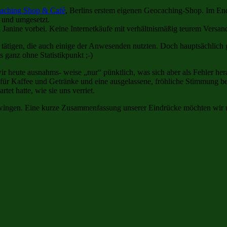
caching Shop & Café
, Berlins erstem eigenen Geocaching-Shop. Im Ende
 und umgesetzt.
ei Janine vorbei. Keine Internetkäufe mit verhältnismäßig teurem Vers
u tätigen, die auch einige der Anwesenden nutzten. Doch hauptsächlic
ganz ohne Statistikpunkt ;-)
r heute ausnahms- weise „nur“ pünktlich, was sich aber als Fehler her
für Kaffee und Getränke und eine ausgelassene, fröhliche Stimmung be
t hatte, wie sie uns verriet.
chwingen. Eine kurze Zusammenfassung unserer Eindrücke möchten wir uns