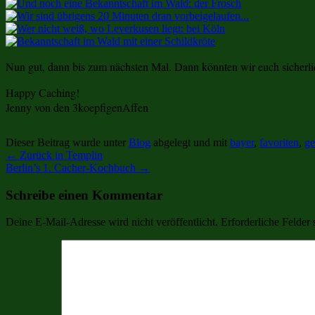
Nun gut, dann bis zum nächsten Mal. Dann könnten wir euch sicherl
Happy Caching!
Jenny von den 3koepfigenAffen
Dieser Beitrag wurde unter
Blog
abgelegt und mit
bayer
,
favoriten
,
ge
←
Zurück in Templin
Berlin’s 1. Cacher-Kochbuch
→
Schreibe einen Kommentar
Deine E-Mail-Adresse wird nicht veröffentlicht.
Erforderliche Felder 