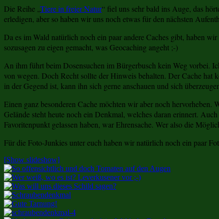
Die Reihe „
Tiere in freier Natur
“ fiel uns sehr bald ins Auge, das hö
erledigen, aber so haben wir uns noch etwas für den nächsten Aufenth
Da es im Wald natürlich noch ein paar andere Caches gibt, haben wir 
sozusagen zu eigen gemacht, was Geocaching angeht ;-)
An ihm führt beim Dosensuchen im Bürgerbusch kein Weg vorbei. Ich 
von wegen. Doch Recht sollte der Hinweis behalten. Der Cache hat ke
in der Gegend ist, kann ihn sich gerne anschauen und sich überzeug
Einen ganz besonderen Cache möchten wir aber noch hervorheben. We
Gelände steht heute noch ein Denkmal, welches daran erinnert. Auch do
Favoritenpunkt gelassen haben, war Ehrensache. Wer also die Möglichk
Für die Foto-Junkies unter euch haben wir natürlich noch ein paar F
[Show slideshow]