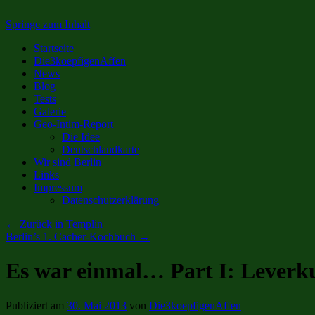
Springe zum Inhalt
Startseite
Die3koepfigenAffen
News
Blog
Tests
Galerie
Geo-Intim-Report
Die Idee
Deutschlandkarte
Wir sind Berlin
Links
Impressum
Datenschutzerklärung
←
Zurück in Templin
Berlin’s 1. Cacher-Kochbuch
→
Es war einmal… Part I: Leverk
Publiziert am
30. Mai 2013
von
Die3koepfigenAffen