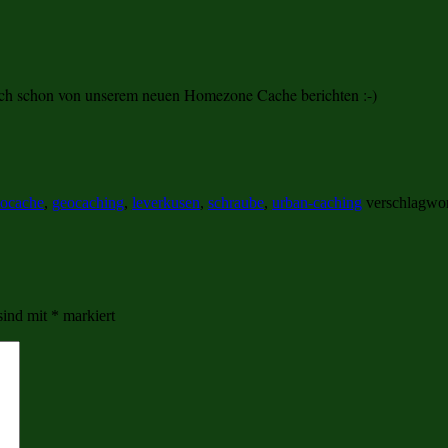
ich schon von unserem neuen Homezone Cache berichten :-)
ocache
,
geocaching
,
leverkusen
,
schraube
,
urban-caching
verschlagwor
sind mit
*
markiert