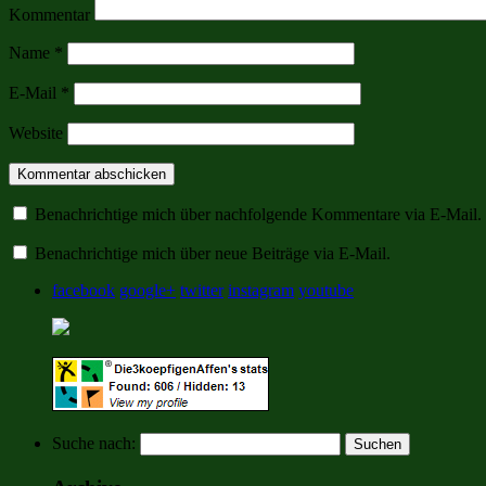
Kommentar
Name
*
E-Mail
*
Website
Benachrichtige mich über nachfolgende Kommentare via E-Mail.
Benachrichtige mich über neue Beiträge via E-Mail.
facebook
google+
twitter
instagram
youtube
Suche nach: