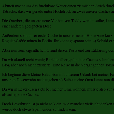
Aktuell macht uns das furchtbare Wetter einen ziemlichen Strich dur
Tatsache, dass wir gerade unter Hochdruck an zwei unserer Caches a
Die Otterbox, die unsere neue Version von Teddy werden sollte, kann
einer anderen geeigneten Dose.
Außerdem steht unser erster Cache in unserer neuen Homezone kurz vor
Regular-Größe mitten in Berlin. Ihr könnt gespannt sein :-) Sobald er 
Aber nun zum eigentlichen Grund dieses Posts und zur Erklärung des T
Da wir aktuell recht wenig Berichte über gefundene Caches schreiben
Blog aber noch nicht existierte. Eine Reise in die Vergangenheit sozus
Ich beginne diese kleine Exkursion mit unserem Urlaub bei meiner Fa
unserem Dosenwahn nachzugehen :-) Selbst meine Oma kennt nun di
Da wir in Leverkusen stets bei meiner Oma wohnen, musste also zunäc
als aufregende Caches.
Doch Leverkusen ist ja nicht so klein, wie mancher vielleicht denk
würde doch etwas Spannendes zu finden sein.