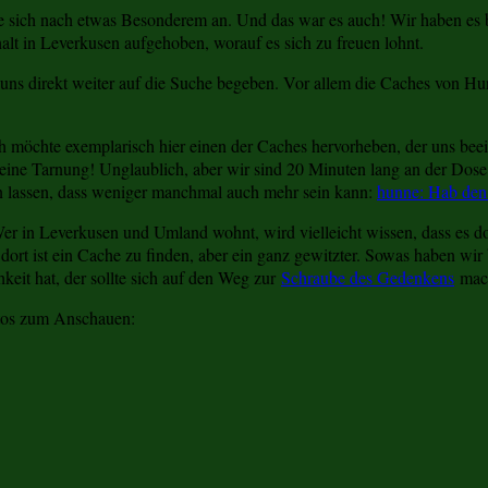
rte sich nach etwas Besonderem an. Und das war es auch! Wir haben es 
alt in Leverkusen aufgehoben, worauf es sich zu freuen lohnt.
uns direkt weiter auf die Suche begeben. Vor allem die Caches von Hun
möchte exemplarisch hier einen der Caches hervorheben, der uns beein
ine Tarnung! Unglaublich, aber wir sind 20 Minuten lang an der Dose v
en lassen, dass weniger manchmal auch mehr sein kann:
hunne: Hab den
r in Leverkusen und Umland wohnt, wird vielleicht wissen, dass es d
rt ist ein Cache zu finden, aber ein ganz gewitzter. Sowas haben wir bi
eit hat, der sollte sich auf den Weg zur
Schraube des Gedenkens
mac
otos zum Anschauen: