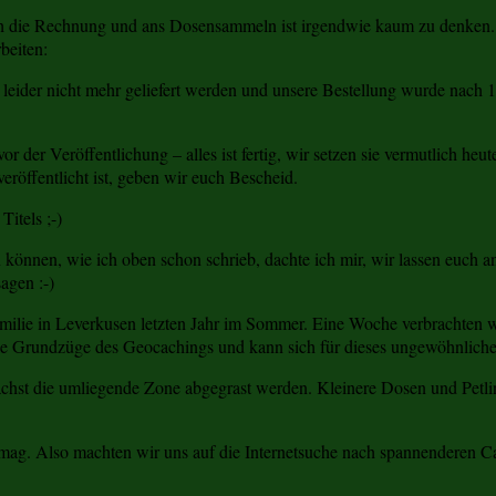
ch die Rechnung und ans Dosensammeln ist irgendwie kaum zu denken. D
rbeiten:
 leider nicht mehr geliefert werden und unsere Bestellung wurde nach 
 der Veröffentlichung – alles ist fertig, wir setzen sie vermutlich he
veröffentlicht ist, geben wir euch Bescheid.
itels ;-)
 können, wie ich oben schon schrieb, dachte ich mir, wir lassen euch 
agen :-)
milie in Leverkusen letzten Jahr im Sommer.
Eine Woche verbrachten wi
e Grundzüge des Geocachings und kann sich für dieses ungewöhnlich
hst die umliegende Zone abgegrast werden. Kleinere Dosen und Petlinge
en mag. Also machten wir uns auf die Internetsuche nach spannenderen