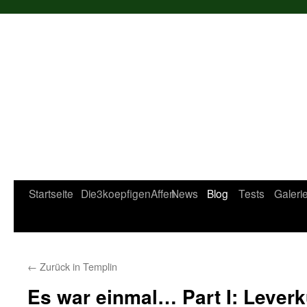
Startseite
Die3koepfigenAffen
News
Blog
Tests
Galeri
←
Zurück in Templin
Es war einmal… Part I: Lever