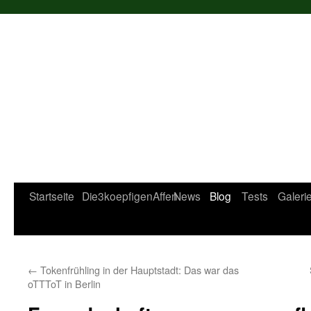
Startseite
Die3koepfigenAffen
News
Blog
Tests
Galeri
←
Tokenfrühling in der Hauptstadt: Das war das
oTTToT in Berlin