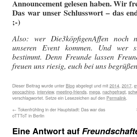
Announcement gelesen haben. Wir freu
Das war unser Schlusswort – das endg
;-)
Also: wer Die3köpfigenAffen noch ni
unseren Event kommen. Und wer s
bestimmt. Denn Freunde lassen Freund
freuen uns riesig, euch bei uns begrüße
Dieser Beitrag wurde unter
Blog
abgelegt und mit
2014
,
2017
,
e
geocaching
,
interview
,
meeting-friends
,
mega
,
nachgefragt
,
schw
verschlagwortet. Setze ein Lesezeichen auf den
Permalink
.
←
Tokenfrühling in der Hauptstadt: Das war das
oTTToT in Berlin
Eine Antwort auf
Freundschaf