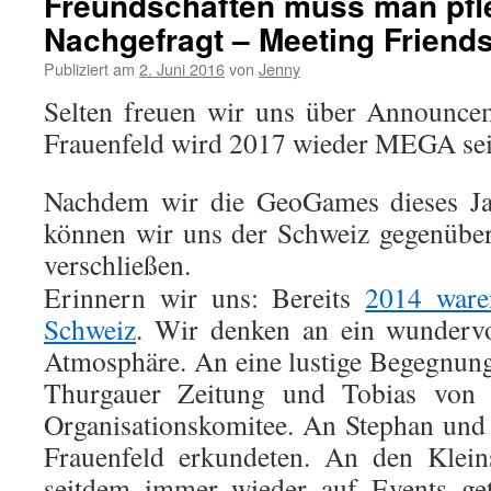
Freundschaften muss man pfl
Nachgefragt – Meeting Friend
Publiziert am
2. Juni 2016
von
Jenny
Selten freuen wir uns über Announcem
Frauenfeld wird 2017 wieder MEGA sei
Nachdem wir die GeoGames dieses Jah
können wir uns der Schweiz gegenüber
verschließen.
Erinnern wir uns: Bereits
2014 ware
Schweiz
. Wir denken an ein wundervol
Atmosphäre. An eine lustige Begegnung
Thurgauer Zeitung und Tobias von 
Organisationskomitee. An Stephan und
Frauenfeld erkundeten. An den Klein
seitdem immer wieder auf Events get