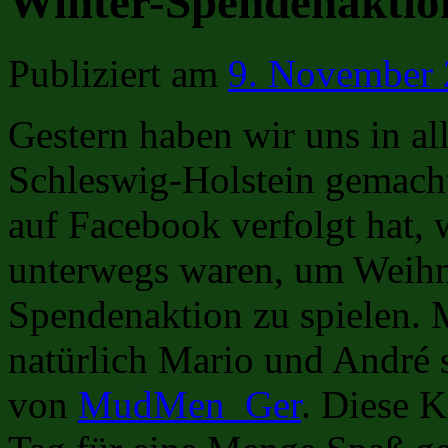
Winter-Spendenaktion 
Publiziert am
9. November
Gestern haben wir uns in a
Schleswig-Holstein gemacht
auf Facebook verfolgt hat, 
unterwegs waren, um Weihna
Spendenaktion zu spielen. 
natürlich Mario und André 
von
MudMen_Ger
. Diese 