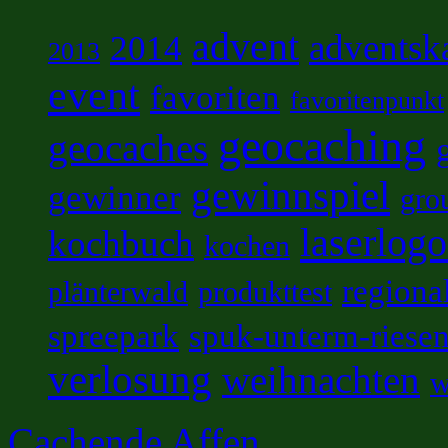
advent
adventsk
2014
2013
event
favoriten
favoritenpunkt
geocaching
geocaches
gewinnspiel
gewinner
gro
laserlog
kochbuch
kochen
regiona
plänterwald
produkttest
spreepark
spuk-unterm-riese
verlosung
weihnachten
w
Cachende Affen