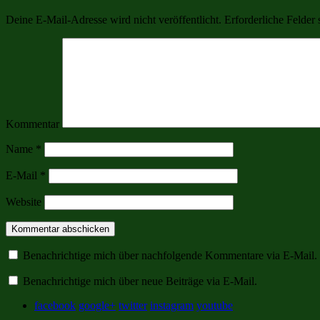
Deine E-Mail-Adresse wird nicht veröffentlicht.
Erforderliche Felder 
Kommentar
Name
*
E-Mail
*
Website
Benachrichtige mich über nachfolgende Kommentare via E-Mail.
Benachrichtige mich über neue Beiträge via E-Mail.
facebook
google+
twitter
instagram
youtube