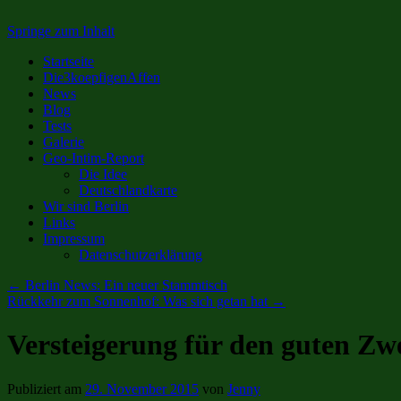
Springe zum Inhalt
Startseite
Die3koepfigenAffen
News
Blog
Tests
Galerie
Geo-Intim-Report
Die Idee
Deutschlandkarte
Wir sind Berlin
Links
Impressum
Datenschutzerklärung
←
Berlin News: Ein neuer Stammtisch
Rückkehr zum Sonnenhof: Was sich getan hat
→
Versteigerung für den guten Zw
Publiziert am
29. November 2015
von
Jenny