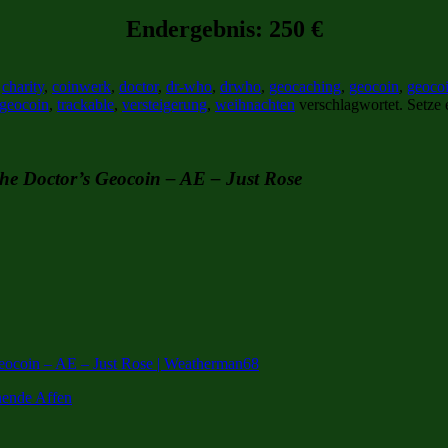
Endergebnis: 250 €
,
charity
,
coinwerk
,
doctor
,
dr-who
,
drwho
,
geocaching
,
geocoin
,
geoco
-geocoin
,
trackable
,
versteigerung
,
weihnachten
verschlagwortet. Setze 
The Doctor’s Geocoin – AE – Just Rose
Geocoin – AE – Just Rose | Weatherman68
hende Affen