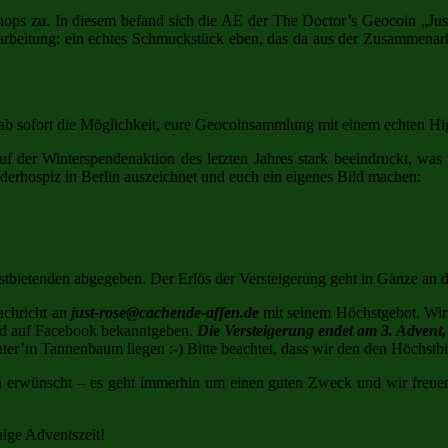
ps zu. In diesem befand sich die AE der The Doctor’s Geocoin „Just 
arbeitung: ein echtes Schmuckstück eben, das da aus der Zusammenar
 ab sofort die Möglichkeit, eure Geocoinsammlung mit einem echten Hig
f der Winterspendenaktion des letzten Jahres stark beeindruckt, was u
nderhospiz in Berlin auszeichnet und euch ein eigenes Bild machen:
stbietenden abgegeben. Der Erlös der Versteigerung geht in Gänze an
achricht an
just-rose@cachende-affen.de
mit seinem Höchstgebot. Wir 
und auf Facebook bekanntgeben.
Die Versteigerung endet am 3. Advent
er’m Tannenbaum liegen :-) Bitte beachtet, dass wir den den Höchstbi
ch erwünscht – es geht immerhin um einen guten Zweck und wir freue
ige Adventszeit!