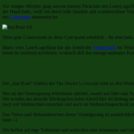
Vor einigen Wochen ging uns ein kleines Päckchen des LaserLogoSho
der Hand hatte, weiß um deren tolle Qualität und wunderschöne Ver
des
Coinwerks
entstanden ist.
Ohne gute Connections ist diese Coin kaum erhältlich – ihr aber habt
Mario vom LaserLogoShop hat die Arbeit des
Sonnenhofs
im Verlau
könnt ihr nochmal nachlesen, wodurch sich das einzige stationäre Ki
Die „Just Rose“ Edition der The Doctor’s Geocoin wird an den Höch
Wer an der Versteigerung teilnehmen möchte, sendet uns bitte eine N
Wir werden das aktuelle Höchstgebot jeden Abend hier im Beitrag 
noch vor Weihnachten erreichen und auch als Weihnachtsgeschenk unt
Das Teilen und Bekanntmachen dieser Versteigerung ist ausdrückli
kann :-)
Wir hoffen auf rege Teilnahme und wünschen eine besonnene und ruh