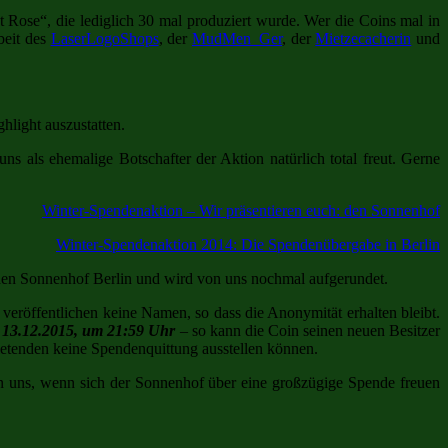
Rose“, die lediglich 30 mal produziert wurde. Wer die Coins mal in
beit des
LaserLogoShops
, der
MudMen_Ger
, der
Mietzecacherin
und
hlight auszustatten.
ns als ehemalige Botschafter der Aktion natürlich total freut. Gerne
Winter-Spendenaktion – Wir präsentieren euch: den Sonnenhof
Winter-Spendenaktion 2014: Die Spendenübergabe in Berlin
 den Sonnenhof Berlin und wird von uns nochmal aufgerundet.
veröffentlichen keine Namen, so dass die Anonymität erhalten bleibt.
, 13.12.2015, um 21:59 Uhr
– so kann die Coin seinen neuen Besitzer
etenden keine Spendenquittung ausstellen können.
n uns, wenn sich der Sonnenhof über eine großzügige Spende freuen