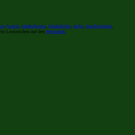
ins
,
hospiz
,
kinderhospiz
,
kinderkrebs
,
krebs
,
laserlogoshop
,
ein Lesezeichen auf den
Permalink
.