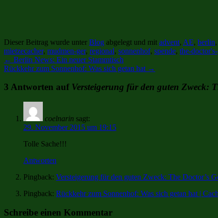
Dieser Beitrag wurde unter
Blog
abgelegt und mit
advent
,
AE
,
berlin
mietzecacher
,
mudmen-ger
,
regional
,
sonnenhof
,
spende
,
the-doctor's
←
Berlin News: Ein neuer Stammtisch
Rückkehr zum Sonnenhof: Was sich getan hat
→
3 Antworten auf
Versteigerung für den guten Zweck: 
coelnarin
sagt:
29. November 2015 um 19:15
Tolle Sache!!!
Antworten
Pingback:
Versteigerung für den guten Zweck: The Doctor’s 
Pingback:
Rückkehr zum Sonnenhof: Was sich getan hat | Cac
Schreibe einen Kommentar